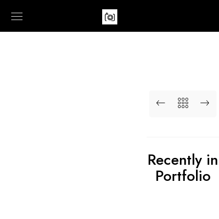
Recently in
Portfolio