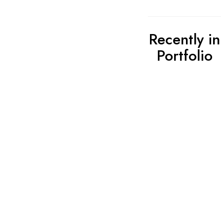
Recently in
Portfolio