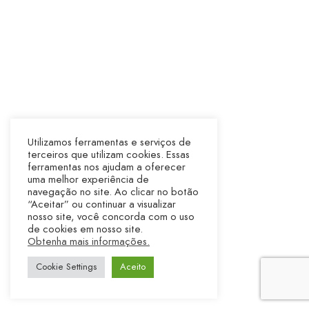
Utilizamos ferramentas e serviços de
terceiros que utilizam cookies. Essas
ferramentas nos ajudam a oferecer
uma melhor experiência de
navegação no site. Ao clicar no botão
“Aceitar” ou continuar a visualizar
nosso site, você concorda com o uso
de cookies em nosso site.
Obtenha mais informações.
Cookie Settings
Aceito